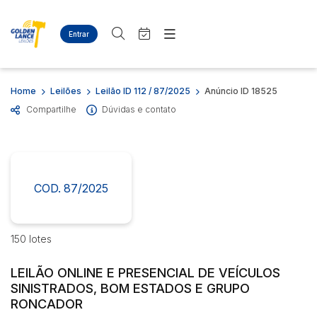
Entrar
Criar conta
Entrar
Site
Busca por palavra-chave
Home
Leilões
Leilão ID 112 / 87/2025
Anúncio ID 18525
Agenda
Home
Compartilhe
Dúvidas e contato
Quem Somos
Quem Somos
Categoria
Subcategoria
Eventos
Contato
Fale Conosco
Busca por categoria
Estados
Cidade
COD. 87/2025
Diversos
Bens diversos
Eletros/eletrônicos
Bairro
Comitente
150 lotes
Eletrodomésticos
Eletrônico/Informática
LEILÃO ONLINE E PRESENCIAL DE VEÍCULOS
Judiciais
Extrajudiciais
Materiais/Equipamentos
SINISTRADOS, BOM ESTADOS E GRUPO
Faixa de valor
Equipamento Industrial
RONCADOR
R$
R$
até