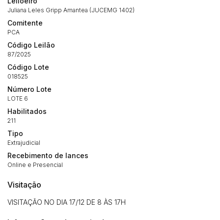
Leiloeiro
Juliana Leles Gripp Amantea (JUCEMG 1402)
Comitente
PCA
Código Leilão
87/2025
Código Lote
018525
Número Lote
LOTE 6
Habilitados
211
Tipo
Extrajudicial
Habilite-se para efetuar lances ou
Recebimento de lances
Histórico de Propostas
propostas
Envie sua Proposta
Online e Presencial
(Art. 895, CPC)
Data
Usuário
Valor
Visitação
14/04/2025 18:43:11
TIAGOFELIPE
R$ 1,00
VISITAÇÃO NO DIA 17/12 DE 8 ÀS 17H
Clique aqui para fazer login
14/04/2025 18:43:11
TIAGOFELIPE
R$ 1,00