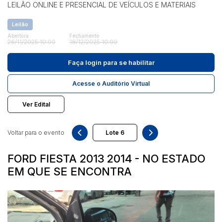
Mecânica
LEILÃO ONLINE E PRESENCIAL DE VEÍCULOS E MATERIAIS
Móveis
Leilão
Outros materiais
Pesquisar
Abertura
Fechamento
26/11/2025 10:00
18/12/2025 10:00
Faça login
para se habilitar
Acesse o Auditório Virtual
Ver Edital
Voltar para o evento
FORD FIESTA 2013 2014 - NO ESTADO
EM QUE SE ENCONTRA