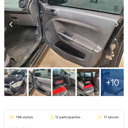
+10
788
visitas
12
participantes
17
lances