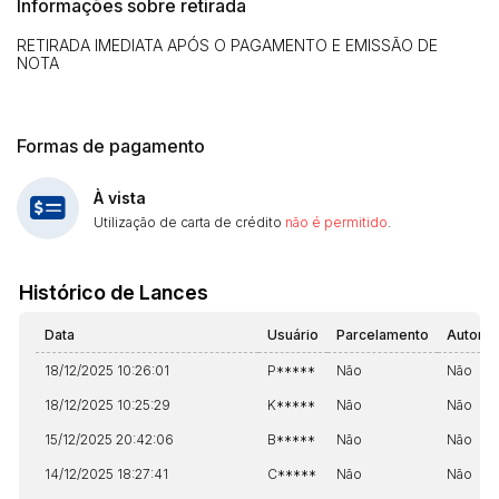
Informações sobre retirada
14/04/2025 18:43:11
TIAGOFELIPE
R$ 1,00
RETIRADA IMEDIATA APÓS O PAGAMENTO E EMISSÃO DE
NOTA
Formas de pagamento
À vista
Utilização de carta de crédito
não é permitido
.
Histórico de Lances
Data
Usuário
Parcelamento
Automá
18/12/2025 10:26:01
P*****
Não
Não
18/12/2025 10:25:29
K*****
Não
Não
15/12/2025 20:42:06
B*****
Não
Não
14/12/2025 18:27:41
C*****
Não
Não