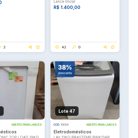
Lance Inicial
0
R$ 1.400,00
2
42
0
38%
desconto
5
Lote 47
ABERTO PARA LANCES
COD.
10059
ABERTO PARA LANCES
ésticos
Eletrodomésticos
ONIC TOP LOAD 19KG
LAV 13KG BRASTEMP BWK13AB