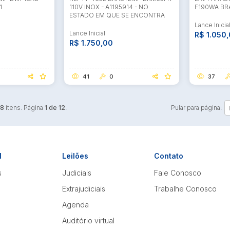
1
110V INOX - A1195914 - NO
F190WA BR
ESTADO EM QUE SE ENCONTRA
Lance Inicia
Lance Inicial
R$ 1.050
R$ 1.750,00
41
0
37
38
itens. Página
1 de 12
.
Pular para página:
l
Leilões
Contato
s
Judiciais
Fale Conosco
Extrajudiciais
Trabalhe Conosco
Agenda
Auditório virtual