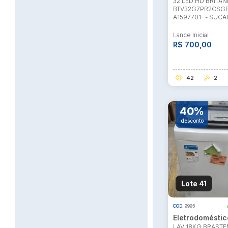
32 LED HD BRITAN
BTV32G7PR2CSGB
A1597701- - SUCA
Lance Inicial
R$ 700,00
42
2
40%
desconto
Lote 41
COD.
9995
Eletrodoméstic
LAV 18KG BRAST