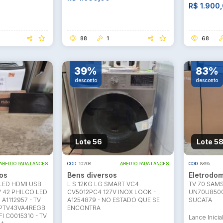
R$ 1.900
88
1
68
39%
83%
desconto
desconto
Lote 56
Lote 5
ABERTO PARA LANCES
COD.
10208
ABERTO PARA LANCES
COD.
8895
os
Bens diversos
Eletrodom
 LED HDMI USB
L S 12KG LG SMART VC4
TV 70 SAM
V 42 PHILCO LED
CV5012PC4 127V INOX LOOK -
UN70U8500
A1112957 - TV
A1254879 - NO ESTADO QUE SE
SUCATA
 PTV43VA4REGB
ENCONTRA
I C0015310 - TV
Lance Inicia