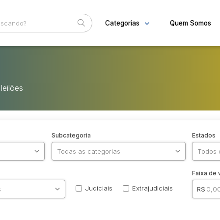
Categorias
Quem Somos
Diversos
Home
Bens diversos
Eventos
Eletros/eletrônicos
leilões
Fale Conosco
Eletrodomésticos
Subcategoria
Estados
Faixa de 
Judiciais
Extrajudiciais
R$