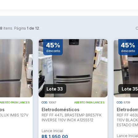
38
itens. Página
1 de 12
.
O
45%
45%
desconto
desconto
Lote 33
Lote 35
ABERTO PARA LANCES
COD.
10047
ABERTO PARA LANCES
COD.
8709
os
Eletrodomésticos
Eletrodom
OLUX IM8S 127V
REF FF 447L BRASTEMP BRE57FK
REF FF 46
INVERSE 110V INOX A1255512
110V BLACK
ESTADO EM
Lance Inicial
Lance Inicia
R$ 1.950,00