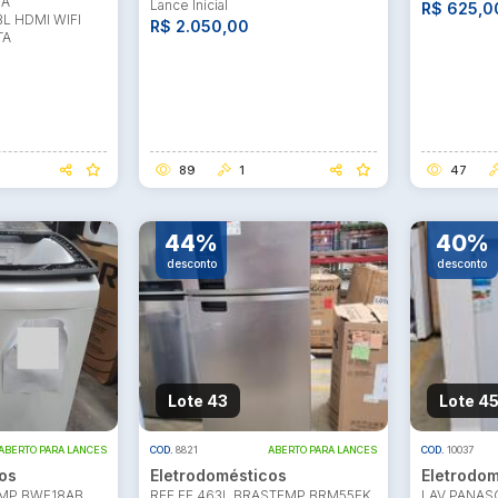
IA
Lance Inicial
R$ 625,0
L HDMI WIFI
R$ 2.050,00
TA
89
1
47
44%
40%
desconto
desconto
Lote 43
Lote 4
ABERTO PARA LANCES
COD.
8821
ABERTO PARA LANCES
COD.
10037
os
Eletrodomésticos
Eletrodom
EMP BWF18AB
REF FF 463L BRASTEMP BRM55FK
LAV PANAS