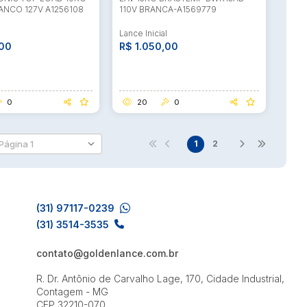
ANCO 127V A1256108
110V BRANCA-A1569779
l
Lance Inicial
,00
R$ 1.050,00
0
20
0
1
2
(31) 97117-0239
(31) 3514-3535
contato@goldenlance.com.br
R. Dr. Antônio de Carvalho Lage, 170, Cidade Industrial,
Contagem - MG
CEP 32210-070