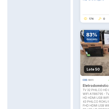
174
0
83%
desconto
Lote 50
COD.
8855
Eletrodoméstic
TV 32 PHILCO HD
WIFI A1186795 - T
HD HDMI USB WIFI 
43 PHILCO ROKU
FHD HDMI USB WIF