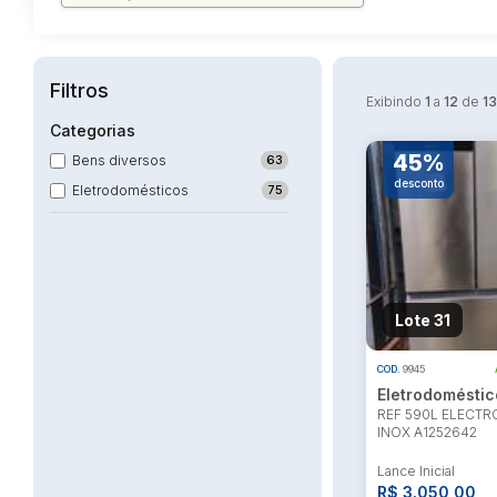
Filtros
Exibindo
1
a
12
de
1
Categorias
45%
Bens diversos
63
desconto
Eletrodomésticos
75
Lote 31
COD.
9945
Eletrodoméstic
REF 590L ELECTR
INOX A1252642
Lance Inicial
R$ 3.050,00