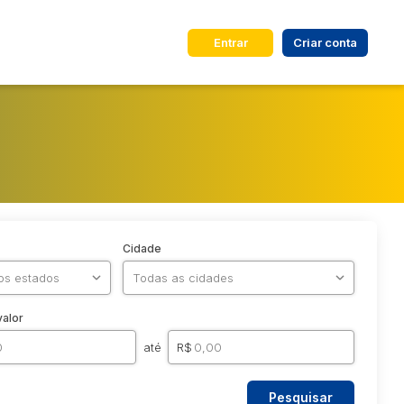
Entrar
Criar conta
Cidade
valor
até
R$
Pesquisar