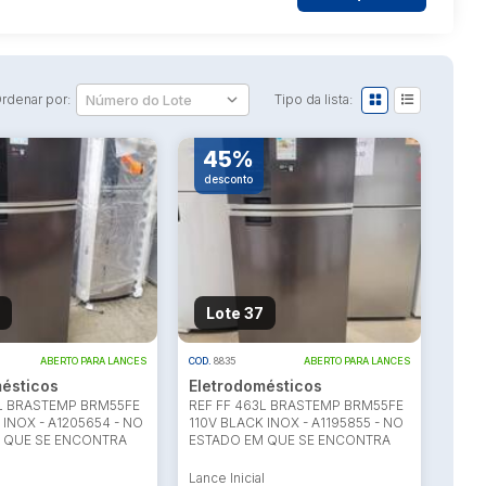
rdenar por:
Tipo da lista:
45%
desconto
Lote 37
ABERTO PARA LANCES
COD.
8835
ABERTO PARA LANCES
ésticos
Eletrodomésticos
3L BRASTEMP BRM55FE
REF FF 463L BRASTEMP BRM55FE
 INOX - A1205654 - NO
110V BLACK INOX - A1195855 - NO
 QUE SE ENCONTRA
ESTADO EM QUE SE ENCONTRA
l
Lance Inicial