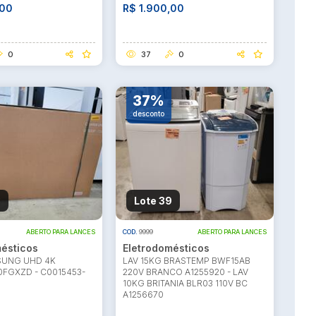
,00
R$ 1.900,00
0
37
0
37%
desconto
8
Lote 39
ABERTO PARA LANCES
COD.
9999
ABERTO PARA LANCES
ésticos
Eletrodomésticos
SUNG UHD 4K
LAV 15KG BRASTEMP BWF15AB
FGXZD - C0015453-
220V BRANCO A1255920 - LAV
10KG BRITANIA BLR03 110V BC
A1256670
l