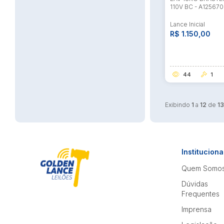
110V BC - A125670
Lance Inicial
R$ 1.150,00
44
1
Exibindo
1
a
12
de
1
Instituciona
Quem Somo
Dúvidas
Frequentes
Imprensa