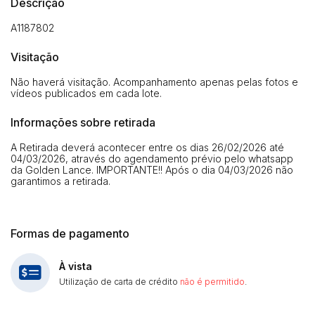
Descrição
A1187802
Visitação
Não haverá visitação. Acompanhamento apenas pelas fotos e
vídeos publicados em cada lote.
Informações sobre retirada
A Retirada deverá acontecer entre os dias 26/02/2026 até
04/03/2026, através do agendamento prévio pelo whatsapp
da Golden Lance. IMPORTANTE!! Após o dia 04/03/2026 não
Habilite-se para efetuar lances ou
garantimos a retirada.
Histórico de Propostas
propostas
Envie sua Proposta
(Art. 895, CPC)
Data
Usuário
Valor
Formas de pagamento
14/04/2025 18:43:11
TIAGOFELIPE
R$ 1,00
Clique aqui para fazer login
14/04/2025 18:43:11
TIAGOFELIPE
R$ 1,00
À vista
Utilização de carta de crédito
não é permitido
.
14/04/2025 18:43:11
TIAGOFELIPE
R$ 1,00