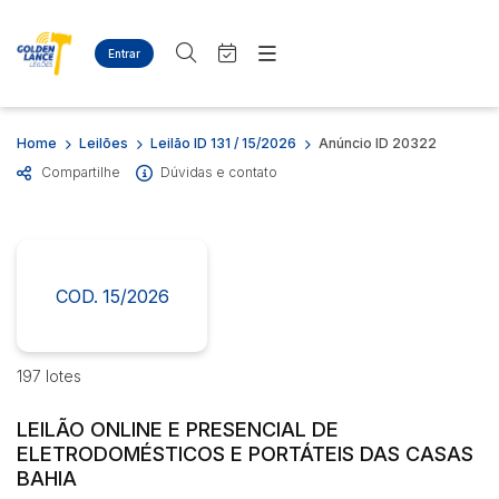
Entrar
Criar conta
Entrar
Site
Busca por palavra-chave
Home
Leilões
Leilão ID 131 / 15/2026
Anúncio ID 20322
Agenda
Home
Compartilhe
Dúvidas e contato
Quem Somos
Quem Somos
Categoria
Subcategoria
Eventos
Contato
Fale Conosco
Busca por categoria
Estados
Cidade
COD. 15/2026
Diversos
Bens diversos
Eletros/eletrônicos
Bairro
Comitente
197 lotes
Eletrodomésticos
LEILÃO ONLINE E PRESENCIAL DE
Judiciais
Extrajudiciais
ELETRODOMÉSTICOS E PORTÁTEIS DAS CASAS
Faixa de valor
BAHIA
R$
R$
até