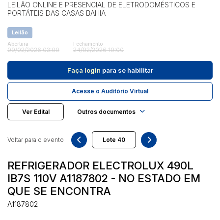
LEILÃO ONLINE E PRESENCIAL DE ELETRODOMÉSTICOS E
PORTÁTEIS DAS CASAS BAHIA
Pesquisar
Leilão
Abertura
Fechamento
09/02/2026 03:00
24/02/2026 10:00
Faça login
para se habilitar
Acesse o Auditório Virtual
Ver Edital
Outros documentos
Voltar para o evento
REFRIGERADOR ELECTROLUX 490L
IB7S 110V A1187802 - NO ESTADO EM
QUE SE ENCONTRA
A1187802