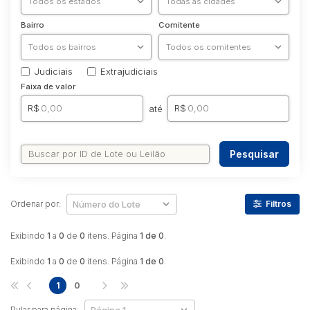
Bairro
Comitente
Judiciais
Extrajudiciais
Faixa de valor
R$
R$
até
Pesquisar
Ordenar por:
Filtros
Exibindo
1
a
0
de
0
itens. Página
1 de 0
.
Exibindo
1
a
0
de
0
itens. Página
1 de 0
.
1
0
Pular para página: