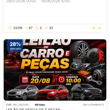
29/07/2026 00:00
18/08/2026 10:00
Abertura
Fechamento
29/07/2026 00:00
18/08/2026 10:00
22216
97
2
32
28%
desconto
COD.
183 / 63/2026
96 lotes
EM LOTEAMENTO
LEILÃO DE VEÍCULOS E PEÇAS