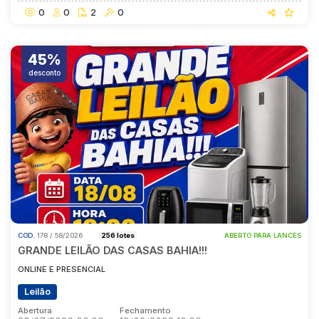
0
0
2
0
45%
desconto
COD.
178 / 58/2026
256 lotes
ABERTO PARA LANCES
GRANDE LEILÃO DAS CASAS BAHIA!!!
ONLINE E PRESENCIAL
Leilão
Abertura
Fechamento